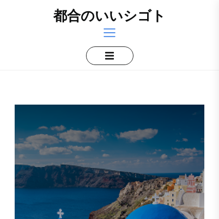
Skip
都合のいいシゴト
to
the
content