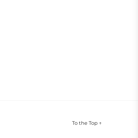
To the Top
↑