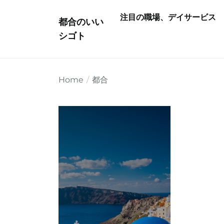
Skip
注目の職場、デイサービス
to
都合のいい
the
シゴト
content
Home
都合