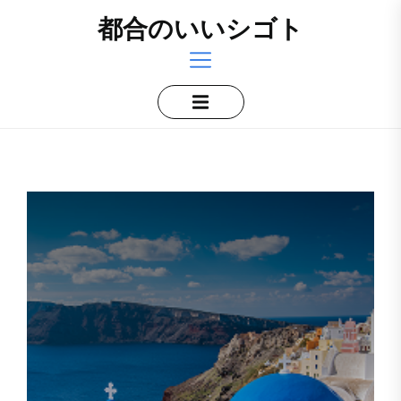
Skip
都合のいいシゴト
to
the
content