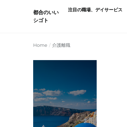
Skip
注目の職場、デイサービス
to
都合のいい
the
シゴト
content
Home
介護離職