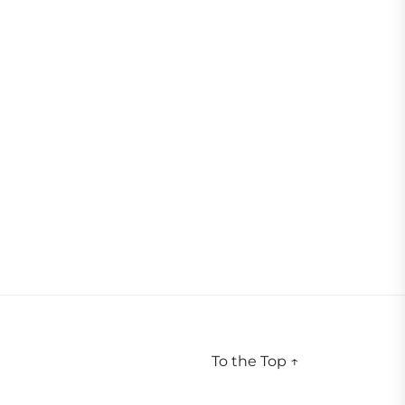
To the Top
↑